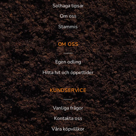
Solhaga tipsar
Om oss
Stammis
OM OSS
Egen odling
Hitta hit och öppettider
KUNDSERVICE
Vanliga frågor
Kontakta oss
Våra köpvillkor