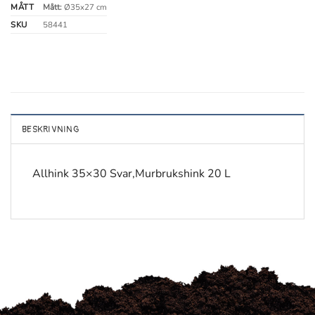
MÅTT
Mått:
Ø35x27 cm
SKU
58441
BESKRIVNING
Allhink 35×30 Svar,Murbrukshink 20 L