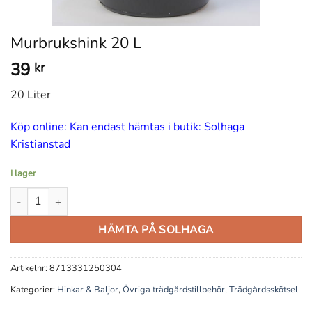
Murbrukshink 20 L
39
kr
20 Liter
Köp online: Kan endast hämtas i butik: Solhaga
Kristianstad
I lager
Murbrukshink 20 L mängd
HÄMTA PÅ SOLHAGA
Artikelnr:
8713331250304
Kategorier:
Hinkar & Baljor
,
Övriga trädgårdstillbehör
,
Trädgårdsskötsel