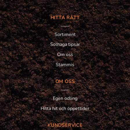
HITTA RÄTT
Sortiment
Solhaga tipsar
Om oss
Stammis
OM OSS
Egen odling
Hitta hit och öppettider
KUNDSERVICE