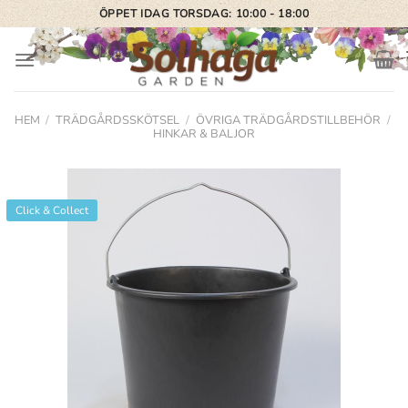
Skip
ÖPPET IDAG TORSDAG: 10:00 - 18:00
to
content
HEM
/
TRÄDGÅRDSSKÖTSEL
/
ÖVRIGA TRÄDGÅRDSTILLBEHÖR
/
HINKAR & BALJOR
Click & Collect