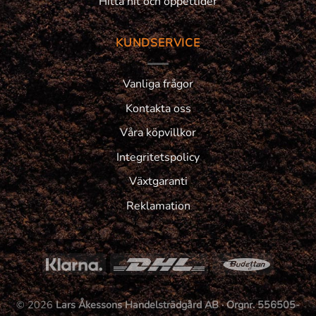
Hitta hit och öppettider
KUNDSERVICE
Vanliga frågor
Kontakta oss
Våra köpvillkor
Integritetspolicy
Växtgaranti
Reklamation
© 2026
Lars Åkessons Handelsträdgård AB · Orgnr. 556505-