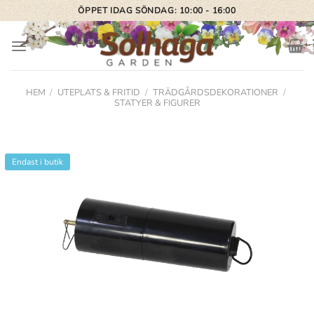
Skip
ÖPPET IDAG SÖNDAG: 10:00 - 16:00
to
content
HEM
/
UTEPLATS & FRITID
/
TRÄDGÅRDSDEKORATIONER
/
STATYER & FIGURER
Endast i butik