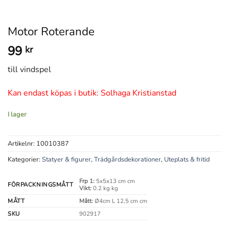
Motor Roterande
99
kr
till vindspel
Kan endast köpas i butik: Solhaga Kristianstad
I lager
Artikelnr:
10010387
Kategorier:
Statyer & figurer
,
Trädgårdsdekorationer
,
Uteplats & fritid
Frp 1:
5x5x13 cm cm
FÖRPACKNINGSMÅTT
Vikt:
0.2 kg kg
MÅTT
Mått:
Ø4cm L 12,5 cm cm
SKU
902917