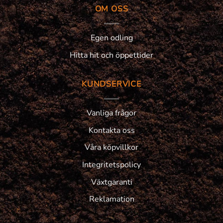
OM OSS
Egen odling
Hitta hit och öppettider
KUNDSERVICE
Vanliga frågor
Kontakta oss
Våra köpvillkor
Integritetspolicy
Växtgaranti
Reklamation