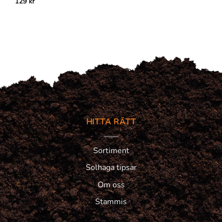
129
kr
HITTA RÄTT
Sortiment
Solhaga tipsar
Om oss
Stammis