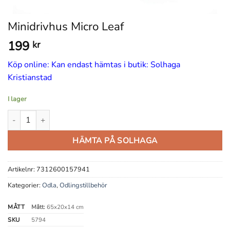
Minidrivhus Micro Leaf
199
kr
Köp online: Kan endast hämtas i butik: Solhaga
Kristianstad
I lager
Minidrivhus Micro Leaf mängd
HÄMTA PÅ SOLHAGA
Artikelnr:
7312600157941
Kategorier:
Odla
,
Odlingstillbehör
MÅTT
Mått:
65x20x14 cm
SKU
5794