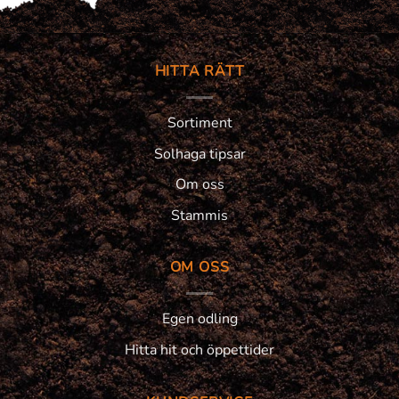
HITTA RÄTT
Sortiment
Solhaga tipsar
Om oss
Stammis
OM OSS
Egen odling
Hitta hit och öppettider