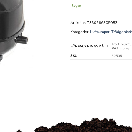
I lager
Artikelnr:
7330566305053
Kategorier:
Luftpumpar
,
Trädgårdsd
Frp 1:
26x33
FÖRPACKNINGSMÅTT
Vikt:
7,5 kg
SKU
30505