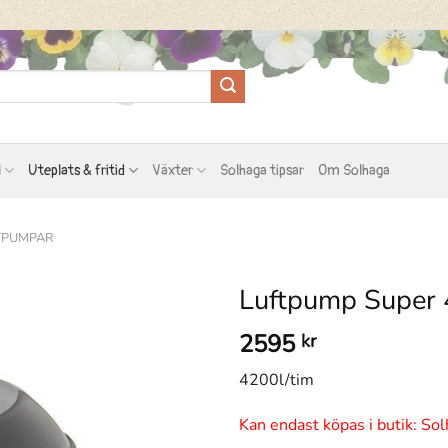
l
Uteplats & fritid
Växter
Solhaga tipsar
Om Solhaga
TPUMPAR
Luftpump Super 
2595
kr
4200l/tim
Kan endast köpas i butik: Sol