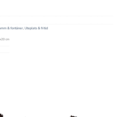
amm & fontäner
,
Uteplats & fritid
x20 cm