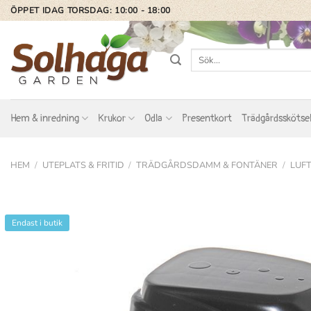
Skip
ÖPPET IDAG TORSDAG: 10:00 - 18:00
to
content
Sök
efter:
Hem & inredning
Krukor
Odla
Presentkort
Trädgårdsskötse
HEM
/
UTEPLATS & FRITID
/
TRÄDGÅRDSDAMM & FONTÄNER
/
LUF
Endast i butik