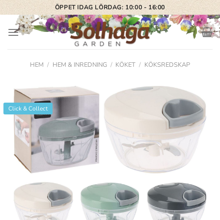
Skip
ÖPPET IDAG LÖRDAG: 10:00 - 16:00
to
content
HEM
/
HEM & INREDNING
/
KÖKET
/
KÖKSREDSKAP
Click & Collect