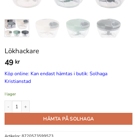
Lökhackare
49
kr
Köp online: Kan endast hämtas i butik: Solhaga
Kristianstad
I lager
Lökhackare mängd
HÄMTA PÅ SOLHAGA
Artikelnr:
8720573599573