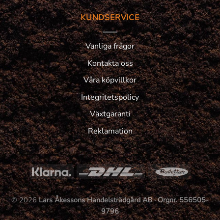
KUNDSERVICE
Vanliga frågor
Kontakta oss
Våra köpvillkor
Integritetspolicy
Växtgaranti
Reklamation
© 2026
Lars Åkessons Handelsträdgård AB · Orgnr. 556505-
9796