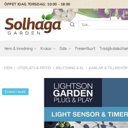
Skip
ÖPPET IDAG TORSDAG: 10:00 - 18:00
to
content
Sök
efter:
Hem & inredning
Krukor
Odla
Presentkort
Trädgårdsskötse
HEM
/
UTEPLATS & FRITID
/
BELYSNING & EL
/
KABLAR & TILLBEHÖR
Endast i butik