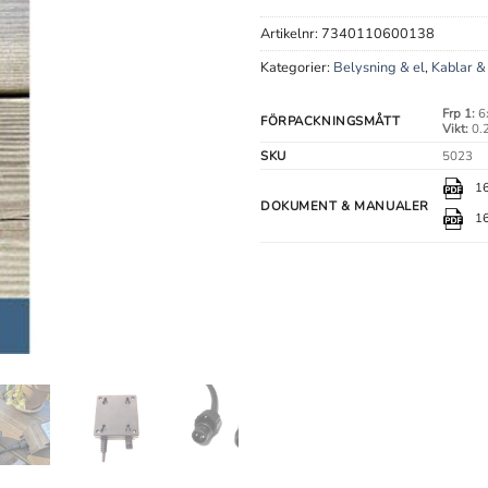
Artikelnr:
7340110600138
Kategorier:
Belysning & el
,
Kablar & 
Frp 1:
6
FÖRPACKNINGSMÅTT
Vikt:
0.2
SKU
5023
16
DOKUMENT & MANUALER
16