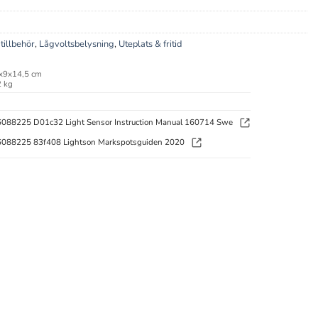
tillbehör
,
Lågvoltsbelysning
,
Uteplats & fritid
x9x14,5 cm
 kg
088225 D01c32 Light Sensor Instruction Manual 160714 Swe
088225 83f408 Lightson Markspotsguiden 2020