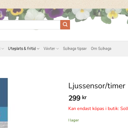
l
Uteplats & fritid
Växter
Solhaga tipsar
Om Solhaga
Ljussensor/timer
299
kr
Kan endast köpas i butik: Sol
I lager