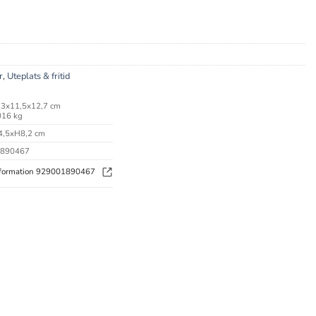
r
,
Uteplats & fritid
3x11,5x12,7 cm
016 kg
,5xH8,2 cm
890467
formation 929001890467