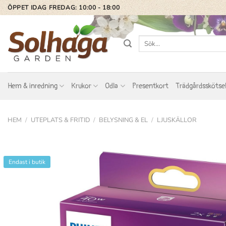
Skip
ÖPPET IDAG FREDAG: 10:00 - 18:00
to
content
Sök
efter:
Hem & inredning
Krukor
Odla
Presentkort
Trädgårdsskötse
HEM
/
UTEPLATS & FRITID
/
BELYSNING & EL
/
LJUSKÄLLOR
Endast i butik