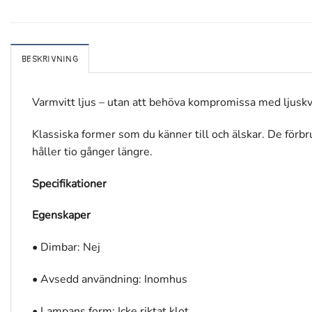
BESKRIVNING
Varmvitt ljus – utan att behöva kompromissa med ljuskv
Klassiska former som du känner till och älskar. De förb
håller tio gånger längre.
Specifikationer
Egenskaper
• Dimbar: Nej
• Avsedd användning: Inomhus
• Lampans form: Icke riktat klot