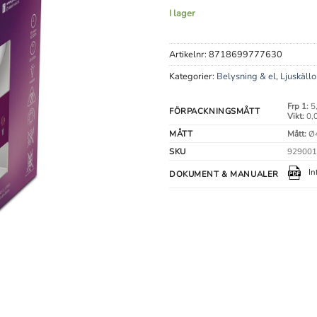
I lager
Artikelnr:
8718699777630
Kategorier:
Belysning & el
,
Ljuskällo
Frp 1:
5,
FÖRPACKNINGSMÅTT
Vikt:
0,
MÅTT
Mått:
Ø4
SKU
929001
In
DOKUMENT & MANUALER