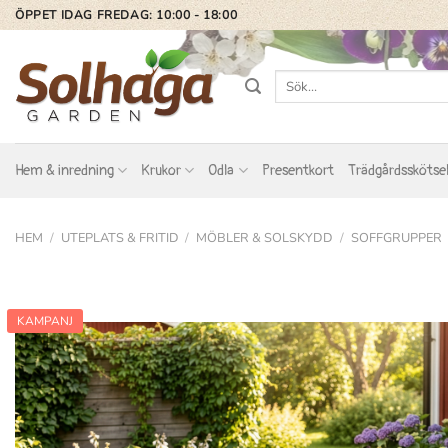
Skip
ÖPPET IDAG FREDAG: 10:00 - 18:00
to
content
Sök
efter:
Hem & inredning
Krukor
Odla
Presentkort
Trädgårdsskötse
HEM
/
UTEPLATS & FRITID
/
MÖBLER & SOLSKYDD
/
SOFFGRUPPER
KAMPANJ