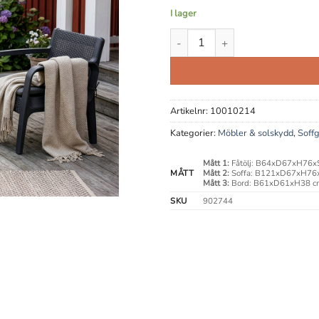
I lager
Lajja 2-sitssoffgrupp mängd
Artikelnr:
10010214
Kategorier:
Möbler & solskydd
,
Soff
Mått 1:
Fåtölj: B64xD67xH76
MÅTT
Mått 2:
Soffa: B121xD67xH76
Mått 3:
Bord: B61xD61xH38 c
SKU
902744