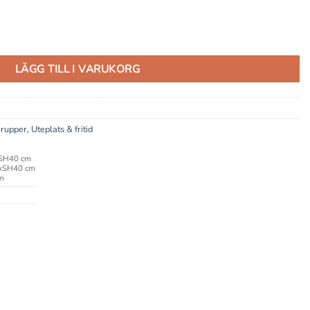
LÄGG TILL I VARUKORG
grupper
,
Uteplats & fritid
xSH40 cm
xSH40 cm
m