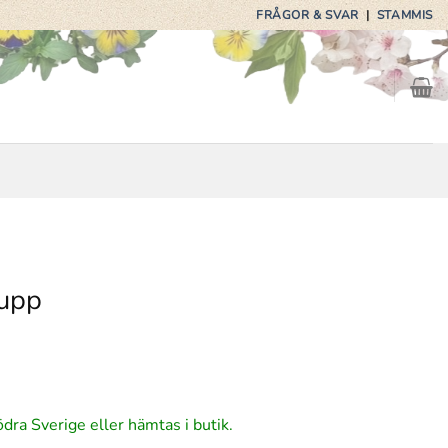
FRÅGOR & SVAR
|
STAMMIS
rupp
ga
arande
et
ödra Sverige eller hämtas i butik.
5 kr.