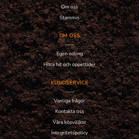
Om oss
Stammis
OM OSS
Egen odling
Hitta hit och öppettider
KUNDSERVICE
Vanliga frågor
Kontakta oss
Våra köpvillkor
Integritetspolicy