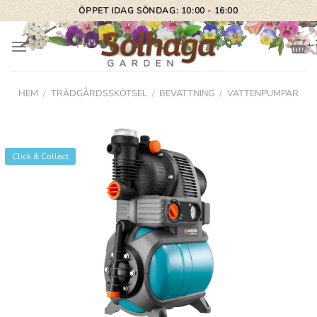
Skip
ÖPPET IDAG SÖNDAG: 10:00 - 16:00
to
content
HEM
/
TRÄDGÅRDSSKÖTSEL
/
BEVATTNING
/
VATTENPUMPAR
Click & Collect