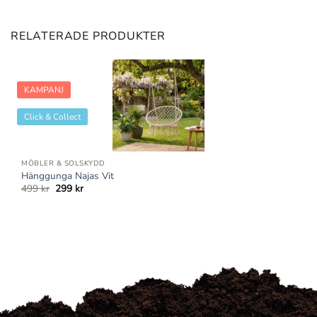
RELATERADE PRODUKTER
KAMPANJ
Click & Collect
MÖBLER & SOLSKYDD
Hänggunga Najas Vit
Det
Det
499
kr
299
kr
ursprungliga
nuvarande
priset
priset
var:
är:
499 kr.
299 kr.