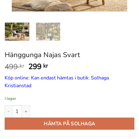
Hänggunga Najas Svart
Det
Det
499
299
kr
kr
ursprungliga
nuvarande
Köp online: Kan endast hämtas i butik: Solhaga
priset
priset
Kristianstad
var:
är:
499 kr.
299 kr.
I lager
Hänggunga Najas Svart mängd
HÄMTA PÅ SOLHAGA