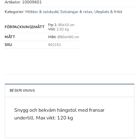
Artikelnr:
10009601
Kategorier:
Möbler & solskydd
,
Solsängar & relax
,
Uteplats & fritid
Frp 1:
80x10 cm
FÖRPACKNINGSMÅTT
Vikt:
2,92 kg
MÅTT
Mått:
Ø80xH60 cm
SKU
902151
BESKRIVNING
Snygg och bekväm hängstol med fransar
undertill. Max vikt: 120 kg