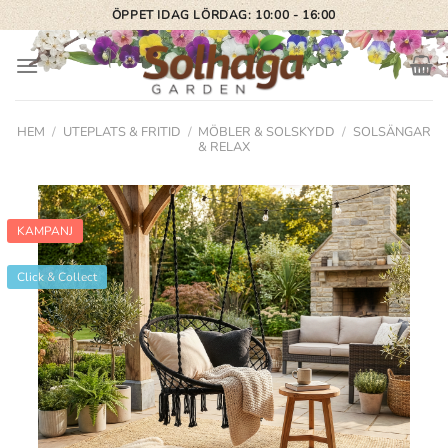
Skip
ÖPPET IDAG LÖRDAG: 10:00 - 16:00
to
content
HEM
/
UTEPLATS & FRITID
/
MÖBLER & SOLSKYDD
/
SOLSÄNGAR
& RELAX
KAMPANJ
Click & Collect