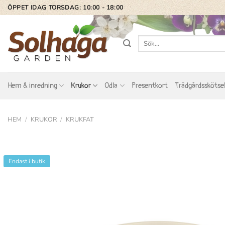
Skip
ÖPPET IDAG TORSDAG: 10:00 - 18:00
to
content
Sök
efter:
Hem & inredning
Krukor
Odla
Presentkort
Trädgårdsskötse
HEM
/
KRUKOR
/
KRUKFAT
Endast i butik