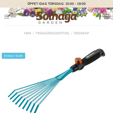
Skip
ÖPPET IDAG TORSDAG: 10:00 - 18:00
to
content
HEM
/
TRÄDGÅRDSSKÖTSEL
/
REDSKAP
Endast i butik