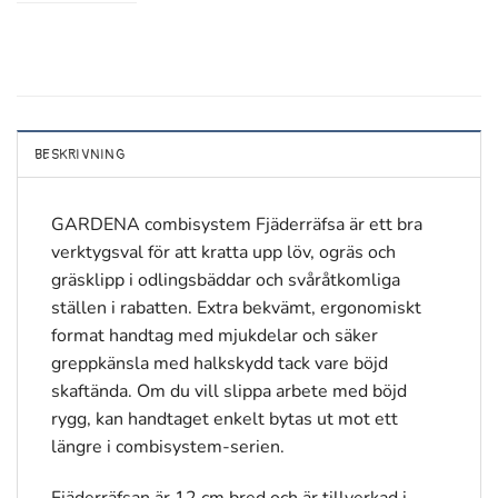
BESKRIVNING
GARDENA combisystem Fjäderräfsa är ett bra
verktygsval för att kratta upp löv, ogräs och
gräsklipp i odlingsbäddar och svåråtkomliga
ställen i rabatten. Extra bekvämt, ergonomiskt
format handtag med mjukdelar och säker
greppkänsla med halkskydd tack vare böjd
skaftända. Om du vill slippa arbete med böjd
rygg, kan handtaget enkelt bytas ut mot ett
längre i combisystem-serien.
Fjäderräfsan är 12 cm bred och är tillverkad i