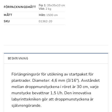
Frp 1:
35x35x10 cm
FÖRPACKNINGSMÅTT
Vikt:
2 kg
MÅTT
Mått:
1500 cm
SKU
01362-20
BESKRIVNING
Förlängningsrör för utökning av startpaket för
plantrader. Diameter: 4,6 mm (3/16″). Avståndet
mellan droppmunstyckena i röret är 30 cm, varje
munstycke bevattnar 1,5 l/h. Den innovativa
labyrinttekniken gör att droppmunstyckena är
självrengörande.