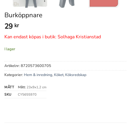
Burköppnare
29
kr
Kan endast köpas i butik: Solhaga Kristianstad
I lager
Artikelnr:
8720573600705
Kategorier:
Hem & inredning
,
Köket
,
Köksredskap
MÅTT
Mått:
23x9x1,2 cm
SKU
CY5655970