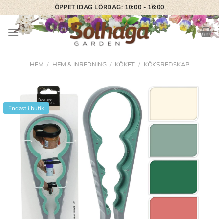
Skip
ÖPPET IDAG LÖRDAG: 10:00 - 16:00
to
content
HEM
/
HEM & INREDNING
/
KÖKET
/
KÖKSREDSKAP
Endast i butik