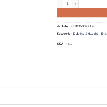
Avfallspåsar Lila, 40 L 15-Pac
Artikelnr:
7318350044128
Kategorier:
Dukning & tillbehör
,
Engå
SKU
4412