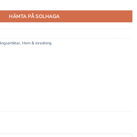
k mängd
HÄMTA PÅ SOLHAGA
ngsartiklar
,
Hem & inredning