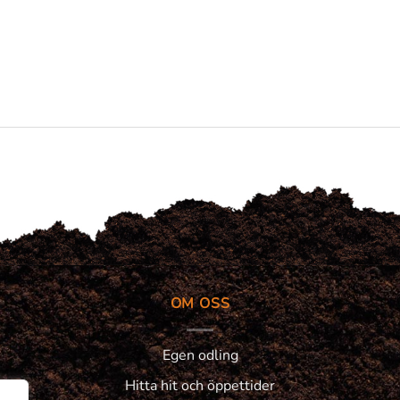
OM OSS
Egen odling
Hitta hit och öppettider