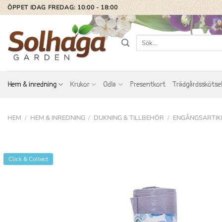
Skip
ÖPPET IDAG FREDAG: 10:00 - 18:00
to
content
Sök
efter:
Hem & inredning
Krukor
Odla
Presentkort
Trädgårdsskötse
HEM
/
HEM & INREDNING
/
DUKNING & TILLBEHÖR
/
ENGÅNGSARTIK
Click & Collect