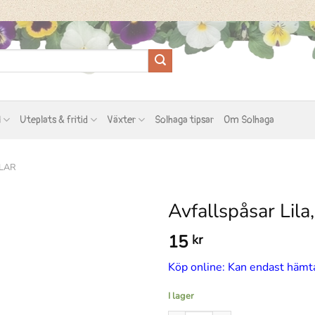
l
Uteplats & fritid
Växter
Solhaga tipsar
Om Solhaga
LAR
Avfallspåsar Lila
15
kr
Köp online: Kan endast hämta
I lager