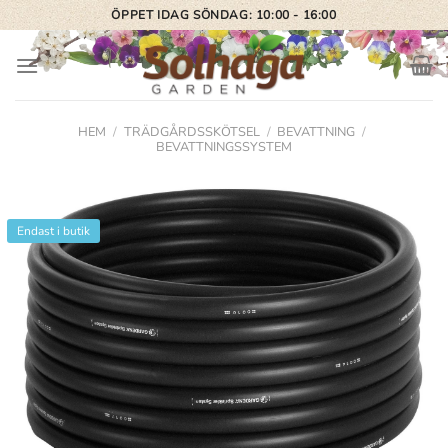
Skip
ÖPPET IDAG SÖNDAG: 10:00 - 16:00
to
content
HEM
/
TRÄDGÅRDSSKÖTSEL
/
BEVATTNING
/
BEVATTNINGSSYSTEM
Endast i butik