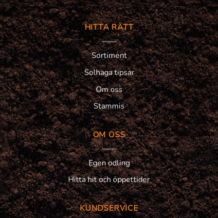
HITTA RÄTT
Sortiment
Solhaga tipsar
Om oss
Stammis
OM OSS
Egen odling
Hitta hit och öppettider
KUNDSERVICE