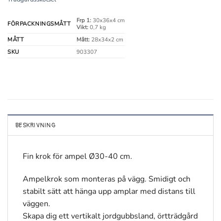
Frp 1:
30x36x4 cm
FÖRPACKNINGSMÅTT
Vikt:
0,7 kg
MÅTT
Mått:
28x34x2 cm
SKU
903307
BESKRIVNING
Fin krok för ampel Ø30-40 cm.
Ampelkrok som monteras på vägg. Smidigt och
stabilt sätt att hänga upp amplar med distans till
väggen.
Skapa dig ett vertikalt jordgubbsland, örtträdgård