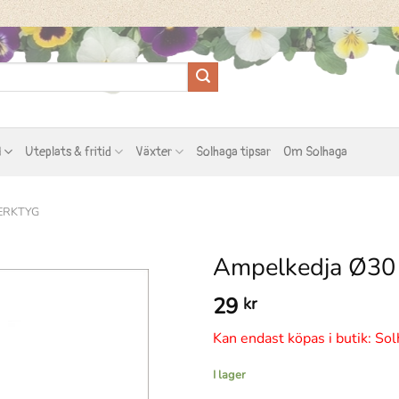
l
Uteplats & fritid
Växter
Solhaga tipsar
Om Solhaga
ERKTYG
Ampelkedja Ø30
29
kr
Kan endast köpas i butik: Sol
I lager