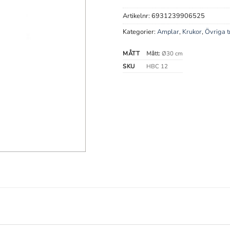
Artikelnr:
6931239906525
Kategorier:
Amplar
,
Krukor
,
Övriga t
MÅTT
Mått:
Ø30 cm
SKU
HBC 12