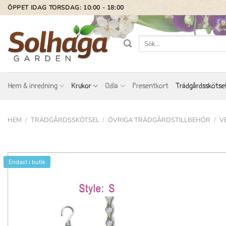
Skip
ÖPPET IDAG TORSDAG: 10:00 - 18:00
to
content
Sök
efter:
Hem & inredning
Krukor
Odla
Presentkort
Trädgårdsskötse
HEM
/
TRÄDGÅRDSSKÖTSEL
/
ÖVRIGA TRÄDGÅRDSTILLBEHÖR
/
V
Endast i butik