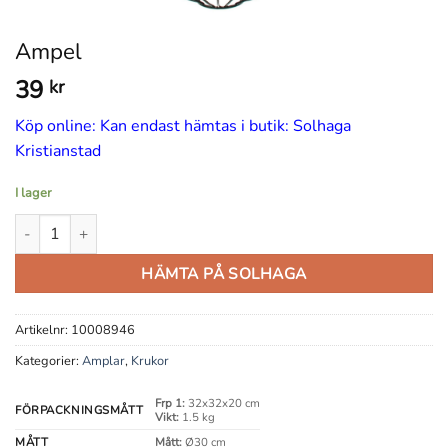
Ampel
39
kr
Köp online: Kan endast hämtas i butik: Solhaga
Kristianstad
I lager
Ampel mängd
HÄMTA PÅ SOLHAGA
Artikelnr:
10008946
Kategorier:
Amplar
,
Krukor
Frp 1:
32x32x20 cm
FÖRPACKNINGSMÅTT
Vikt:
1.5 kg
MÅTT
Mått:
Ø30 cm