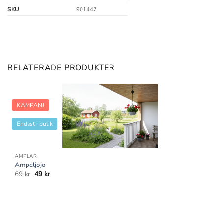
SKU
901447
RELATERADE PRODUKTER
KAMPANJ
Endast i butik
AMPLAR
Ampeljojo
Det
Det
69
kr
49
kr
ursprungliga
nuvarande
priset
priset
var:
är:
69 kr.
49 kr.