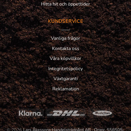
Hitta hit och öppettider
KUNDSERVICE
Vanliga frågor
Kontakta oss
Våra köpvillkor
Integritetspolicy
Växtgaranti
Reklamation
© 2026
Lars Åkessons Handelsträdgård AB · Orgnr. 556505-