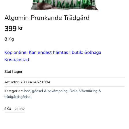
Algomin Prunkande Trädgård
399
kr
8 Kg
Köp online: Kan endast hämtas i butik: Solhaga
Kristianstad
Slut i lager
Artikelnr:
7317414621084
Kategorier:
Jord, gödsel & bekämpning
,
Odla
,
Växtnäring &
trädgårdsgödsel
SKU
21082