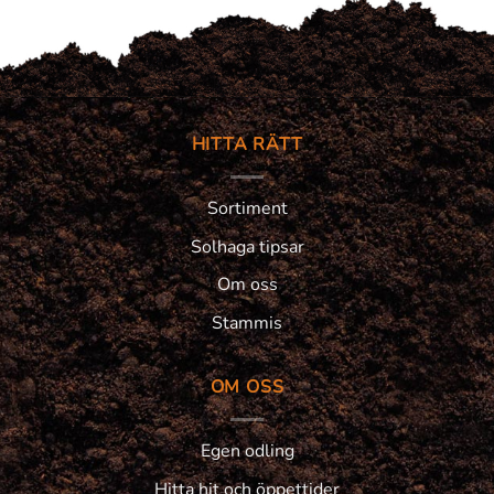
HITTA RÄTT
Sortiment
Solhaga tipsar
Om oss
Stammis
OM OSS
Egen odling
Hitta hit och öppettider