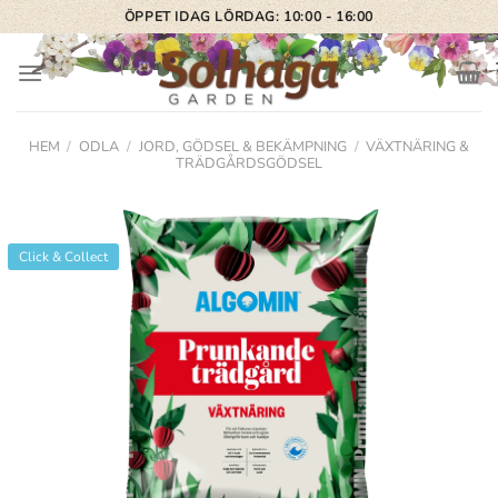
Skip
ÖPPET IDAG LÖRDAG: 10:00 - 16:00
to
content
HEM
/
ODLA
/
JORD, GÖDSEL & BEKÄMPNING
/
VÄXTNÄRING &
TRÄDGÅRDSGÖDSEL
Click & Collect