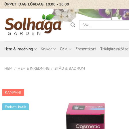
Skip
ÖPPET IDAG LÖRDAG: 10:00 - 16:00
to
content
Sök
efter:
Hem & inredning
Krukor
Odla
Presentkort
Trädgårdsskötse
HEM
/
HEM & INREDNING
/
STÄD & BADRUM
KAMPANJ
Endast i butik