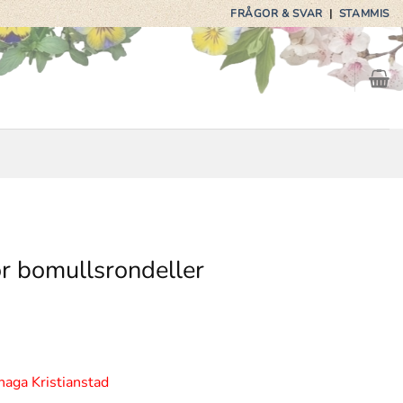
FRÅGOR & SVAR
|
STAMMIS
ör bomullsrondeller
de
haga Kristianstad