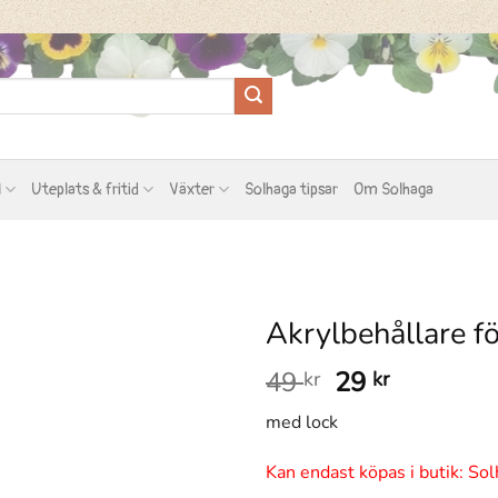
l
Uteplats & fritid
Växter
Solhaga tipsar
Om Solhaga
Akrylbehållare f
Det
Det
49
29
kr
kr
ursprungliga
nuvaran
med lock
priset
priset
var:
är:
Kan endast köpas i butik: Sol
49 kr.
29 kr.