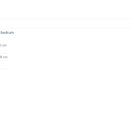
& badrum
0 cm
8 cm