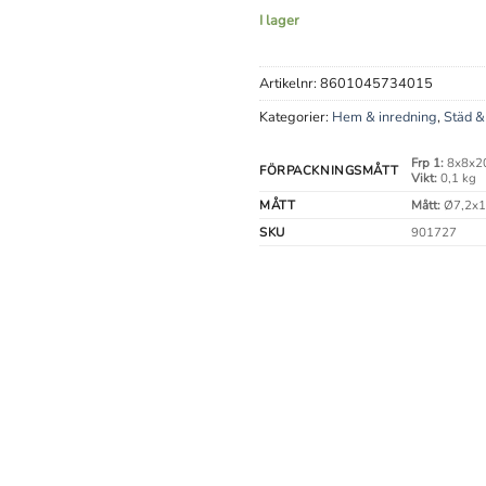
I lager
Artikelnr:
8601045734015
Kategorier:
Hem & inredning
,
Städ 
Frp 1:
8x8x2
FÖRPACKNINGSMÅTT
Vikt:
0,1 kg
MÅTT
Mått:
Ø7,2x1
SKU
901727