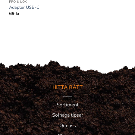
FRÖ & LÖK
Adapter USB-C
69
kr
HITTA RÄTT
Sortiment
Solhaga tipsar
Om oss