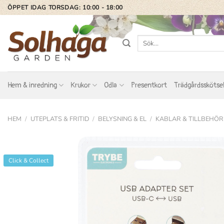
Skip
ÖPPET IDAG TORSDAG: 10:00 - 18:00
to
content
Sök
efter:
Hem & inredning
Krukor
Odla
Presentkort
Trädgårdsskötse
HEM
/
UTEPLATS & FRITID
/
BELYSNING & EL
/
KABLAR & TILLBEHÖR
Click & Collect