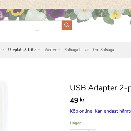
l
Uteplats & fritid
Växter
Solhaga tipsar
Om Solhaga
USB Adapter 2-
49
kr
Köp online: Kan endast hämta
I lager