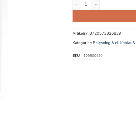
USB Adapter 2-pack mängd
Artikelnr:
8720573826839
Kategorier:
Belysning & el
,
Kablar & 
SKU
109500480