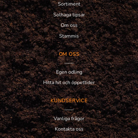
Sortiment
Solhaga tipsar
Om oss
Stammis
OM OSS
Egen odling
Hitta hit och öppettider
KUNDSERVICE
Vanliga frågor
Kontakta oss