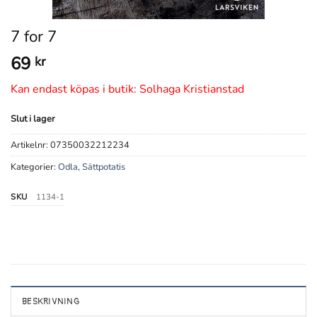
7 for 7
69
kr
Kan endast köpas i butik: Solhaga Kristianstad
Slut i lager
Artikelnr:
07350032212234
Kategorier:
Odla
,
Sättpotatis
SKU
1134-1
BESKRIVNING