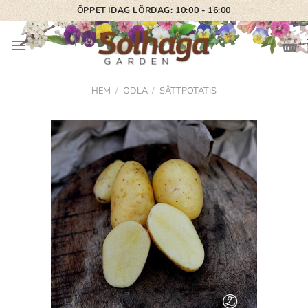
Skip
ÖPPET IDAG LÖRDAG: 10:00 - 16:00
to
content
HEM
/
ODLA
/
SÄTTPOTATIS