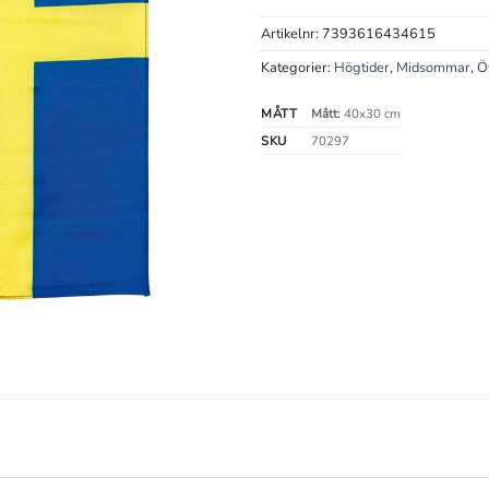
Artikelnr:
7393616434615
Kategorier:
Högtider
,
Midsommar
,
Ö
MÅTT
Mått:
40x30 cm
SKU
70297