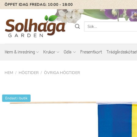
Skip
ÖPPET IDAG FREDAG: 10:00 - 18:00
to
content
Sök
efter:
Hem & inredning
Krukor
Odla
Presentkort
Trädgårdsskötse
HEM
/
HÖGTIDER
/
ÖVRIGA HÖGTIDER
Endast i butik