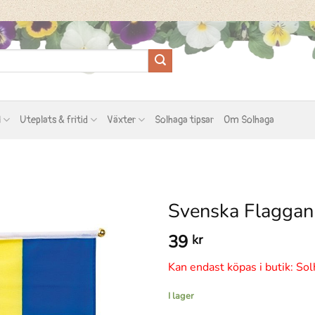
l
Uteplats & fritid
Växter
Solhaga tipsar
Om Solhaga
Svenska Flaggan
39
kr
Kan endast köpas i butik: Sol
I lager