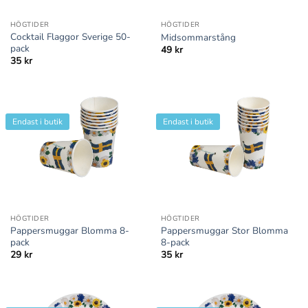
HÖGTIDER
HÖGTIDER
Cocktail Flaggor Sverige 50-
Midsommarstång
pack
49
kr
35
kr
Endast i butik
Endast i butik
HÖGTIDER
HÖGTIDER
Pappersmuggar Blomma 8-
Pappersmuggar Stor Blomma
pack
8-pack
29
kr
35
kr