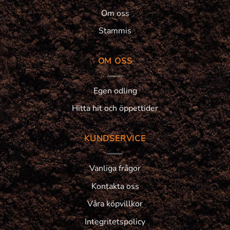
Om oss
Stammis
OM OSS
Egen odling
Hitta hit och öppettider
KUNDSERVICE
Vanliga frågor
Kontakta oss
Våra köpvillkor
Integritetspolicy