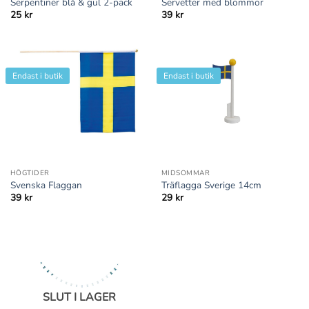
Serpentiner blå & gul 2-pack
Servetter med blommor
25
kr
39
kr
Endast i butik
Endast i butik
HÖGTIDER
MIDSOMMAR
Svenska Flaggan
Träflagga Sverige 14cm
39
kr
29
kr
SLUT I LAGER