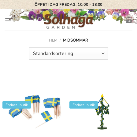
Skip
ÖPPET IDAG FREDAG: 10:00 - 18:00
to
content
HEM
/
MIDSOMMAR
Endast i butik
Endast i butik