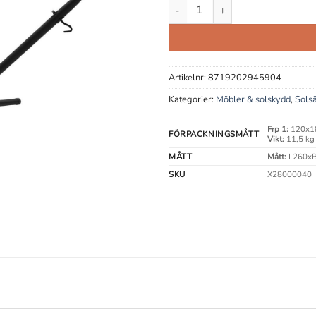
Stativ till Hängmatta mängd
Artikelnr:
8719202945904
Kategorier:
Möbler & solskydd
,
Sols
Frp 1:
120x18
FÖRPACKNINGSMÅTT
Vikt:
11,5 kg
MÅTT
Mått:
L260xB
SKU
X28000040