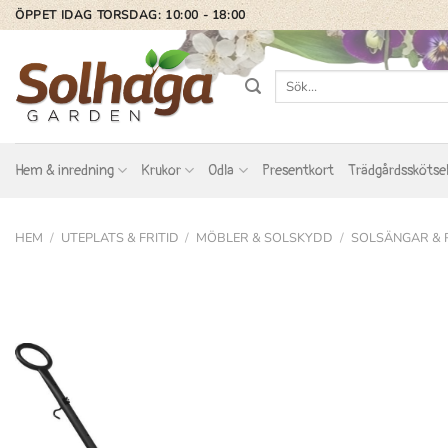
Skip
ÖPPET IDAG TORSDAG: 10:00 - 18:00
to
content
Sök
efter:
Hem & inredning
Krukor
Odla
Presentkort
Trädgårdsskötse
HEM
/
UTEPLATS & FRITID
/
MÖBLER & SOLSKYDD
/
SOLSÄNGAR & 