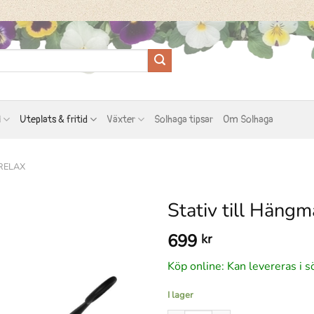
l
Uteplats & fritid
Växter
Solhaga tipsar
Om Solhaga
RELAX
Stativ till Hängm
699
kr
Köp online: Kan levereras i s
I lager