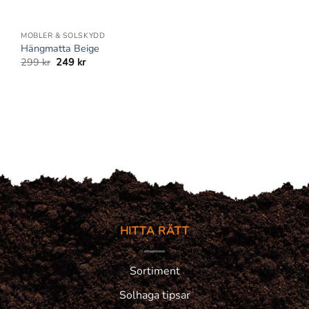
+
MÖBLER & SOLSKYDD
Hängmatta Beige
Det
Det
299
kr
249
kr
ursprungliga
nuvarande
priset
priset
var:
är:
299 kr.
249 kr.
HITTA RÄTT
Sortiment
Solhaga tipsar