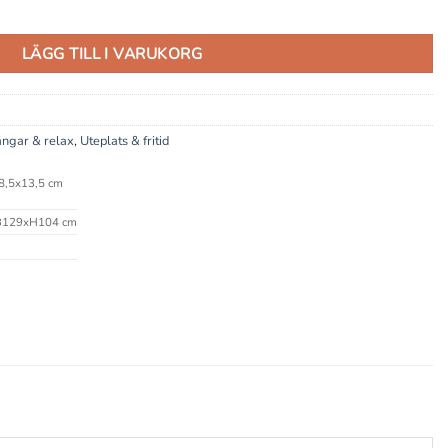
LÄGG TILL I VARUKORG
ängar & relax
,
Uteplats & fritid
,5x13,5 cm
129xH104 cm