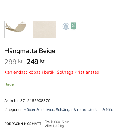
Hängmatta Beige
Det
Det
299
249
kr
kr
ursprungliga
nuvarande
Kan endast köpas i butik: Solhaga Kristianstad
priset
priset
var:
är:
I lager
299 kr.
249 kr.
Artikelnr:
8719152908370
Kategorier:
Möbler & solskydd
,
Solsängar & relax
,
Uteplats & fritid
Frp 1:
80x15 cm
FÖRPACKNINGSMÅTT
Vikt:
1,35 kg