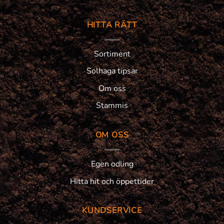
HITTA RÄTT
Sortiment
Solhaga tipsar
Om oss
Stammis
OM OSS
Egen odling
Hitta hit och öppettider
KUNDSERVICE