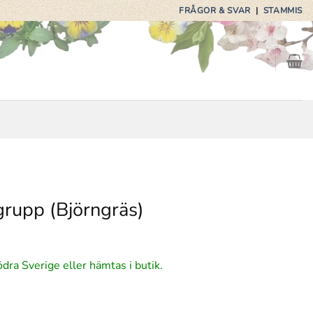
FRÅGOR & SVAR
|
STAMMIS
rupp (Björngräs)
ga
arande
ödra Sverige eller hämtas i butik.
et
5 kr.