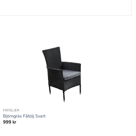
+
FÅTÖLJER
Björngräs Fåtölj Svart
999
kr