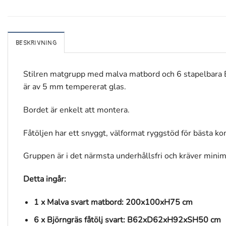
BESKRIVNING
Stilren matgrupp med malva matbord och 6 stapelbara Bjö
är av 5 mm tempererat glas.
Bordet är enkelt att montera.
Fåtöljen har ett snyggt, välformat ryggstöd för bästa ko
Gruppen är i det närmsta underhållsfri och kräver minim
Detta ingår:
1 x Malva svart matbord: 200x100xH75 cm
6 x Björngräs fåtölj svart: B62xD62xH92xSH50 cm