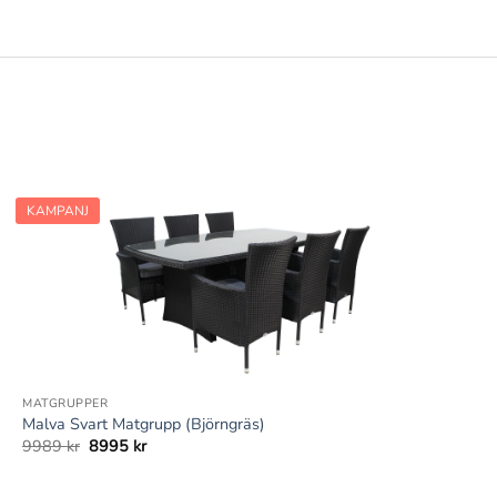
KAMPANJ
+
MATGRUPPER
Malva Svart Matgrupp (Björngräs)
Det
Det
9989
kr
8995
kr
ursprungliga
nuvarande
priset
priset
var:
är: