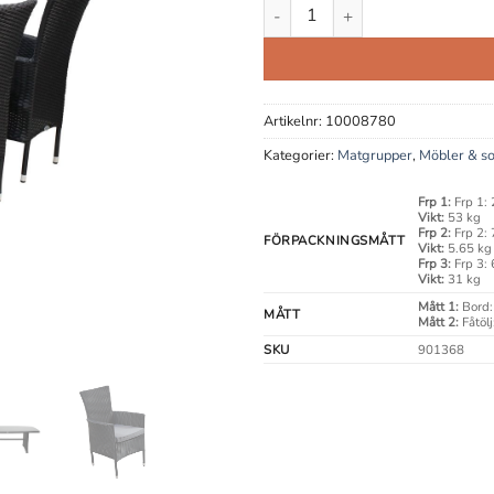
Malva Svart Matgrupp (Björngr
Artikelnr:
10008780
Kategorier:
Matgrupper
,
Möbler & s
Frp 1:
Frp 1:
Vikt:
53 kg
Frp 2:
Frp 2:
FÖRPACKNINGSMÅTT
Vikt:
5.65 kg
Frp 3:
Frp 3:
Vikt:
31 kg
Mått 1:
Bord
MÅTT
Mått 2:
Fåtöl
SKU
901368