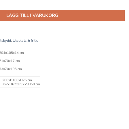
äs) mängd
LÄGG TILL I VARUKORG
olskydd
,
Uteplats & fritid
 204x105x14 cm
 71x70x17 cm
 63x70x195 cm
: L200xB100xH75 cm
j: B62xD62xH92xSH50 cm