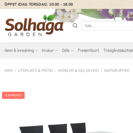
Skip
ÖPPET IDAG TORSDAG: 10:00 - 18:00
to
content
Sök
efter:
Hem & inredning
Krukor
Odla
Presentkort
Trädgårdsskötse
HEM
/
UTEPLATS & FRITID
/
MÖBLER & SOLSKYDD
/
MATGRUPPER
KAMPANJ