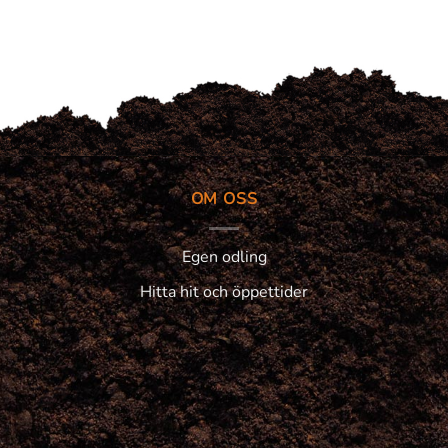
9989 kr.
8995 kr.
OM OSS
Egen odling
Hitta hit och öppettider