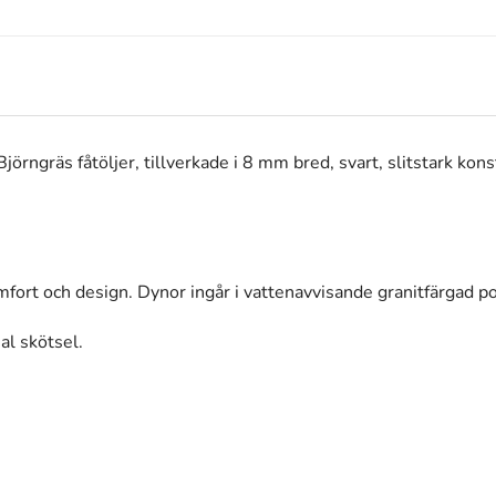
rngräs fåtöljer, tillverkade i 8 mm bred, svart, slitstark ko
mfort och design. Dynor ingår i vattenavvisande granitfärgad po
al skötsel.