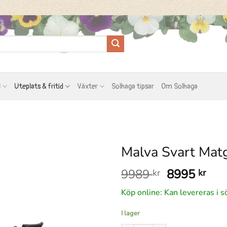
l
Uteplats & fritid
Växter
Solhaga tipsar
Om Solhaga
Malva Svart Matg
Det
Det
9989
8995
kr
kr
ursprungli
nuv
Köp online: Kan levereras i s
priset
pris
var:
är:
I lager
9989 kr.
899