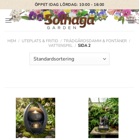
Skip
ÖPPET IDAG LÖRDAG: 10:00 - 16:00
to
content
HEM
/
UTEPLATS & FRITID
/
TRÄDGÅRDSDAMM & FONTÄNER
/
VATTENSPEL
/
SIDA 2