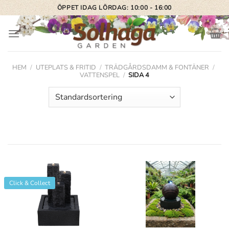
Skip
ÖPPET IDAG LÖRDAG: 10:00 - 16:00
to
content
HEM
/
UTEPLATS & FRITID
/
TRÄDGÅRDSDAMM & FONTÄNER
/
VATTENSPEL
/
SIDA 4
Click & Collect