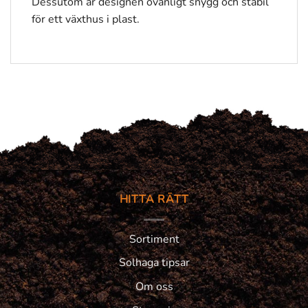
Dessutom är designen ovanligt snygg och stabil
för ett växthus i plast.
HITTA RÄTT
Sortiment
Solhaga tipsar
Om oss