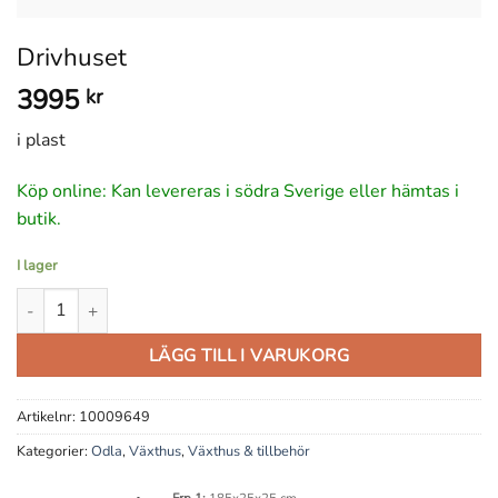
Drivhuset
3995
kr
i plast
Köp online: Kan levereras i södra Sverige eller hämtas i
butik.
I lager
Drivhuset mängd
LÄGG TILL I VARUKORG
Artikelnr:
10009649
Kategorier:
Odla
,
Växthus
,
Växthus & tillbehör