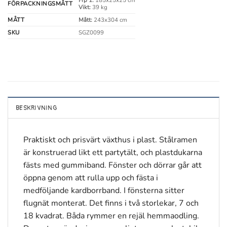
Frp 1:
185x25x25 cm
FÖRPACKNINGSMÅTT
Vikt:
39 kg
MÅTT
Mått:
243x304 cm
SKU
SGZ0099
BESKRIVNING
Praktiskt och prisvärt växthus i plast. Stålramen
är konstruerad likt ett partytält, och plastdukarna
fästs med gummiband. Fönster och dörrar går att
öppna genom att rulla upp och fästa i
medföljande kardborrband. I fönsterna sitter
flugnät monterat. Det finns i två storlekar, 7 och
18 kvadrat. Båda rymmer en rejäl hemmaodling.