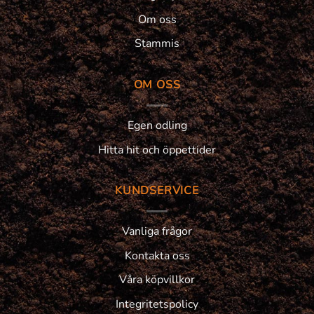
Om oss
Stammis
OM OSS
Egen odling
Hitta hit och öppettider
KUNDSERVICE
Vanliga frågor
Kontakta oss
Våra köpvillkor
Integritetspolicy