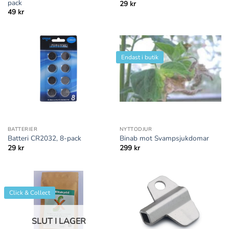
pack
29
kr
49
kr
Endast i butik
BATTERIER
NYTTODJUR
Batteri CR2032, 8-pack
Binab mot Svampsjukdomar
29
kr
299
kr
Click & Collect
SLUT I LAGER