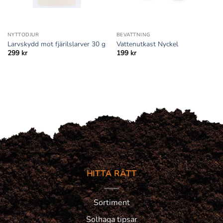
NYTTODJUR
BEVATTNING
Larvskydd mot fjärilslarver 30 g
Vattenutkast Nyckel
299
kr
199
kr
HITTA RÄTT
Sortiment
Solhaga tipsar