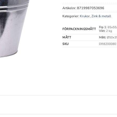
Artikelnr:
8719987053696
Kategorier:
Krukor
,
Zink & metall
Frp 1:
65x55
FÖRPACKNINGSMÅTT
Vikt:
2 kg
MÅTT
Mått:
Ø50x3
SKU
DR8200080