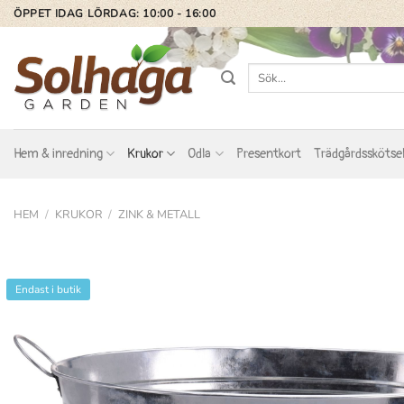
Skip
ÖPPET IDAG LÖRDAG: 10:00 - 16:00
to
content
Sök
efter:
Hem & inredning
Krukor
Odla
Presentkort
Trädgårdsskötse
HEM
/
KRUKOR
/
ZINK & METALL
Endast i butik