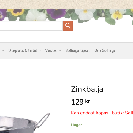
l
Uteplats & fritid
Växter
Solhaga tipsar
Om Solhaga
Zinkbalja
129
kr
Kan endast köpas i butik: Sol
I lager