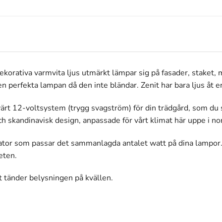
korativa varmvita ljus utmärkt lämpar sig på fasader, staket, 
 perfekta lampan då den inte bländar. Zenit har bara ljus åt en 
svärt 12-voltsystem (trygg svagström) för din trädgård, som du 
ch skandinavisk design, anpassade för vårt klimat här uppe i nor
mator som passar det sammanlagda antalet watt på dina lampor.
eten.
t tänder belysningen på kvällen.