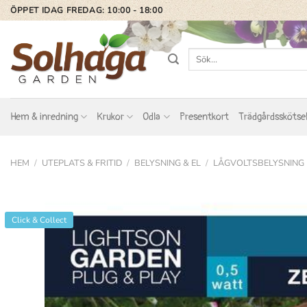
Skip
ÖPPET IDAG FREDAG: 10:00 - 18:00
to
content
Sök
efter:
Hem & inredning
Krukor
Odla
Presentkort
Trädgårdsskötse
HEM
/
UTEPLATS & FRITID
/
BELYSNING & EL
/
LÅGVOLTSBELYSNING
Click & Collect