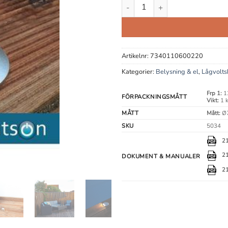
Zenit Silver mängd
Artikelnr:
7340110600220
Kategorier:
Belysning & el
,
Lågvolts
Frp 1:
1
FÖRPACKNINGSMÅTT
Vikt:
1 
MÅTT
Mått:
Ø7
SKU
5034
2
21
DOKUMENT & MANUALER
21