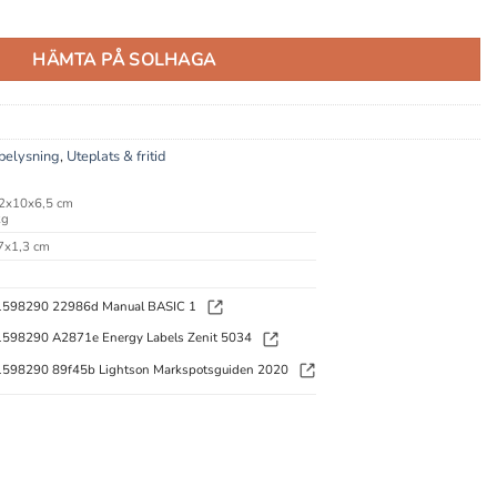
HÄMTA PÅ SOLHAGA
belysning
,
Uteplats & fritid
2x10x6,5 cm
kg
x1,3 cm
1598290 22986d Manual BASIC 1
598290 A2871e Energy Labels Zenit 5034
598290 89f45b Lightson Markspotsguiden 2020