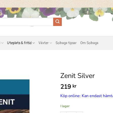
l
Uteplats & fritid
Växter
Solhaga tipsar
Om Solhaga
Zenit Silver
219
kr
Köp online: Kan endast hämta
I lager