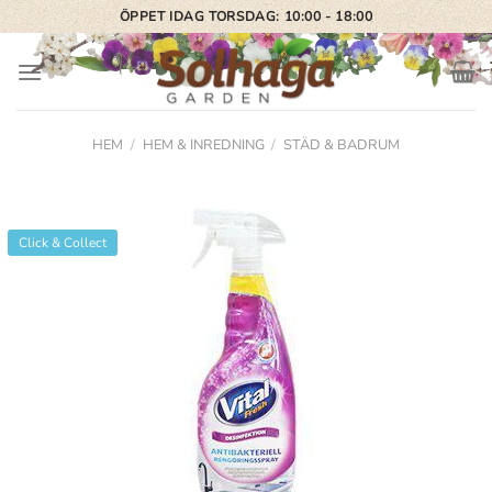
Skip
ÖPPET IDAG TORSDAG: 10:00 - 18:00
to
content
HEM
/
HEM & INREDNING
/
STÄD & BADRUM
Click & Collect