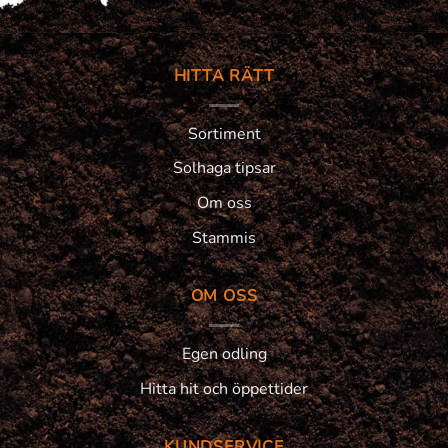
HITTA RÄTT
Sortiment
Solhaga tipsar
Om oss
Stammis
OM OSS
Egen odling
Hitta hit och öppettider
KUNDSERVICE