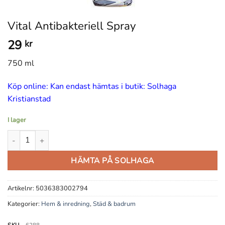
Vital Antibakteriell Spray
29
kr
750 ml
Köp online: Kan endast hämtas i butik: Solhaga
Kristianstad
I lager
Vital Antibakteriell Spray mängd
HÄMTA PÅ SOLHAGA
Artikelnr:
5036383002794
Kategorier:
Hem & inredning
,
Städ & badrum