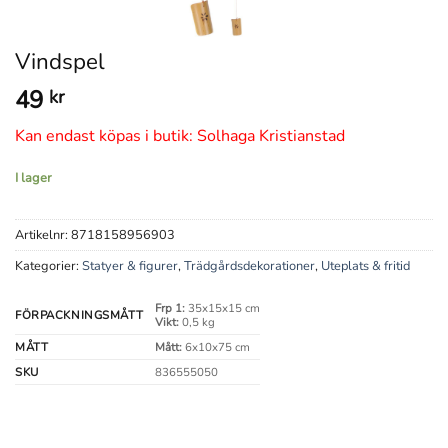
Vindspel
49
kr
Kan endast köpas i butik: Solhaga Kristianstad
I lager
Artikelnr:
8718158956903
Kategorier:
Statyer & figurer
,
Trädgårdsdekorationer
,
Uteplats & fritid
Frp 1:
35x15x15 cm
FÖRPACKNINGSMÅTT
Vikt:
0,5 kg
MÅTT
Mått:
6x10x75 cm
SKU
836555050