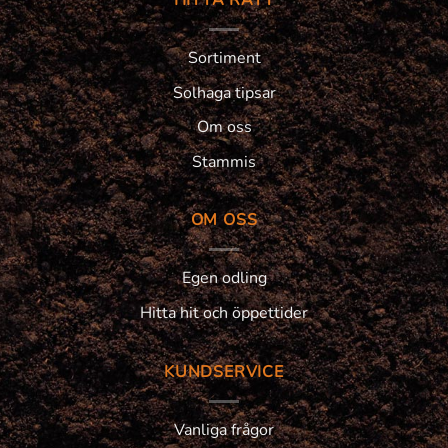
Sortiment
Solhaga tipsar
Om oss
Stammis
OM OSS
Egen odling
Hitta hit och öppettider
KUNDSERVICE
Vanliga frågor