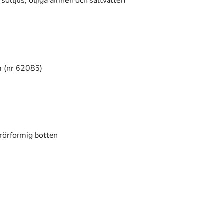
solljus, oljiga ämnen och saltvatten
 (nr 62086)
rörformig botten