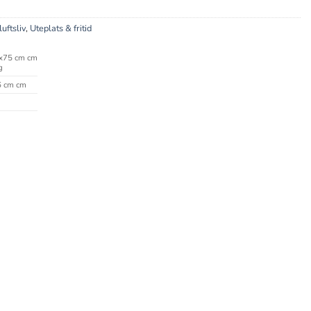
luftsliv
,
Uteplats & fritid
x75 cm cm
g
 cm cm