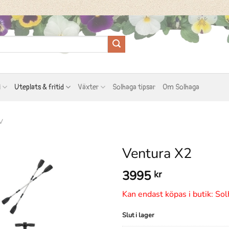
l
Uteplats & fritid
Växter
Solhaga tipsar
Om Solhaga
V
Ventura X2
3995
kr
Kan endast köpas i butik: Sol
Slut i lager