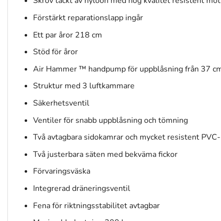
Skrov täckt av nyloon med hög kvalitet resistent mot 
Förstärkt reparationslapp ingår
Ett par åror 218 cm
Stöd för åror
Air Hammer ™ handpump för uppblåsning från 37 cm
Struktur med 3 luftkammare
Säkerhetsventil
Ventiler för snabb uppblåsning och tömning
Två avtagbara sidokamrar och mycket resistent PVC-
Två justerbara säten med bekväma fickor
Förvaringsväska
Integrerad dräneringsventil
Fena för riktningsstabilitet avtagbar