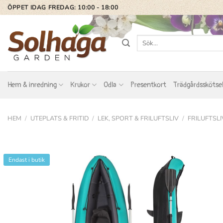
Skip
ÖPPET IDAG FREDAG: 10:00 - 18:00
to
content
Sök
efter:
Hem & inredning
Krukor
Odla
Presentkort
Trädgårdsskötse
HEM
/
UTEPLATS & FRITID
/
LEK, SPORT & FRILUFTSLIV
/
FRILUFTSLI
Endast i butik