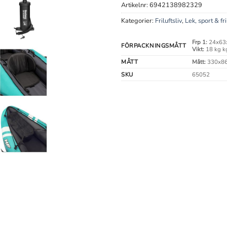
Artikelnr:
6942138982329
Kategorier:
Friluftsliv
,
Lek, sport & fri
Frp 1:
24x63
FÖRPACKNINGSMÅTT
Vikt:
18 kg k
MÅTT
Mått:
330x86
SKU
65052