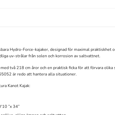
bara Hydro-Force-kajaker, designad för maximal praktiskhet oc
dliga uv-strålar från solen och korrosion av saltvattnet.
två 218 cm åror och en praktisk ficka för att förvara olika sa
052 är redo att hantera alla situationer.
ra Kanot Kajak:
0'10 ”x 34”