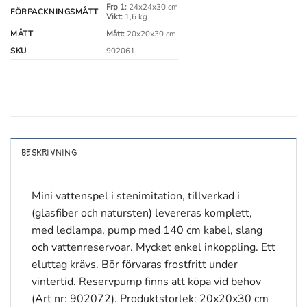
Frp 1:
24x24x30 cm
FÖRPACKNINGSMÅTT
Vikt:
1,6 kg
MÅTT
Mått:
20x20x30 cm
SKU
902061
BESKRIVNING
Mini vattenspel i stenimitation, tillverkad i
(glasfiber och natursten) levereras komplett,
med ledlampa, pump med 140 cm kabel, slang
och vattenreservoar. Mycket enkel inkoppling. Ett
eluttag krävs. Bör förvaras frostfritt under
vintertid. Reservpump finns att köpa vid behov
(Art nr: 902072). Produktstorlek: 20x20x30 cm