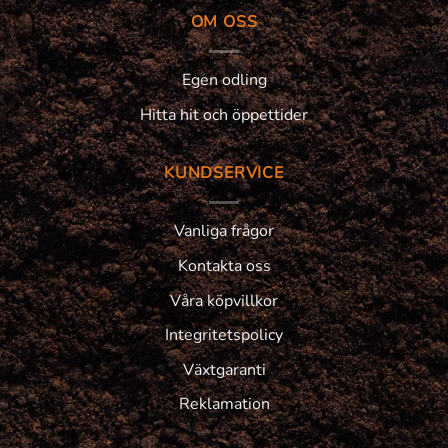
OM OSS
Egen odling
Hitta hit och öppettider
KUNDSERVICE
Vanliga frågor
Kontakta oss
Våra köpvillkor
Integritetspolicy
Växtgaranti
Reklamation