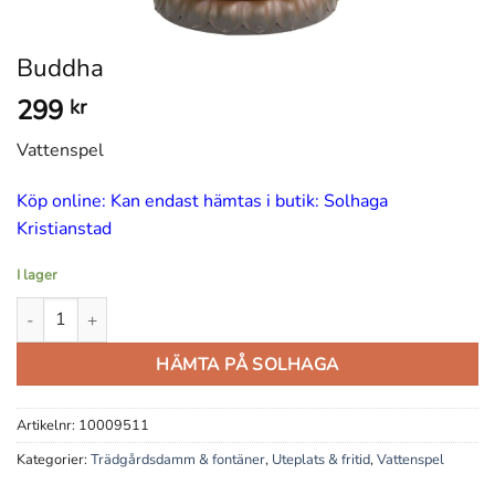
Buddha
299
kr
Vattenspel
Köp online: Kan endast hämtas i butik: Solhaga
Kristianstad
I lager
Buddha mängd
HÄMTA PÅ SOLHAGA
Artikelnr:
10009511
Kategorier:
Trädgårdsdamm & fontäner
,
Uteplats & fritid
,
Vattenspel