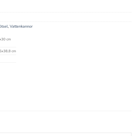
ötsel
,
Vattenkannor
x30 cm
5x38,8 cm