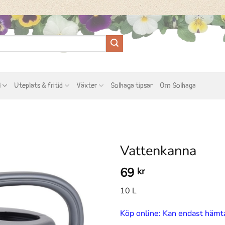
l
Uteplats & fritid
Växter
Solhaga tipsar
Om Solhaga
Vattenkanna
69
kr
10 L
Köp online: Kan endast hämta