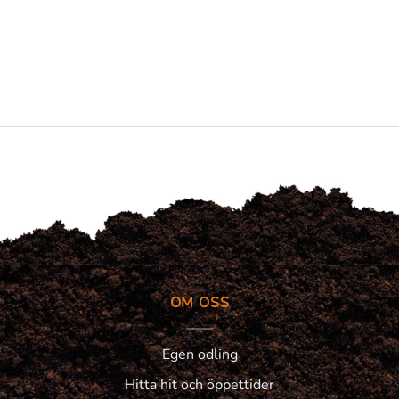
OM OSS
Egen odling
Hitta hit och öppettider