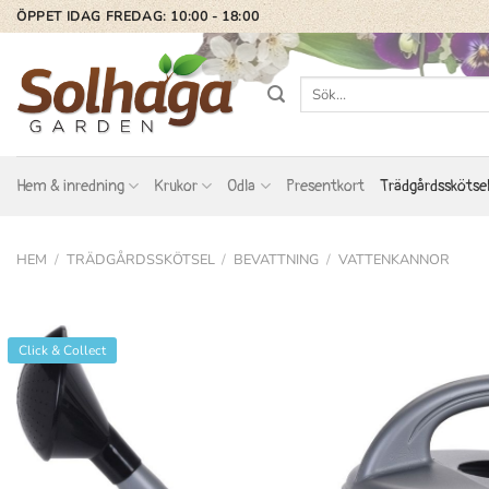
Skip
ÖPPET IDAG FREDAG: 10:00 - 18:00
to
content
Sök
efter:
Hem & inredning
Krukor
Odla
Presentkort
Trädgårdsskötse
HEM
/
TRÄDGÅRDSSKÖTSEL
/
BEVATTNING
/
VATTENKANNOR
Click & Collect