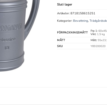
Slut i lager
Artikelnr:
8718158615251
Kategorier:
Bevattning
,
Trädgårdssk
Frp 1:
60x45
FÖRPACKNINGSMÅTT
Vikt:
1,5 kg
MÅTT
Mått:
55x23,
SKU
Y89200020