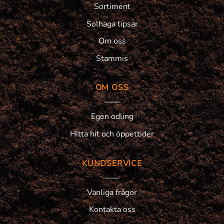
Sortiment
Solhaga tipsar
Om oss
Stammis
OM OSS
Egen odling
Hitta hit och öppettider
KUNDSERVICE
Vanliga frågor
Kontakta oss