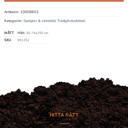
Artikelnr:
10008653
Kategorier:
Spaljéer & växtstöd
,
Trädgårdsskötsel
MÅTT
Mått:
30-74x150 cm
SKU
901252
HITTA RÄTT