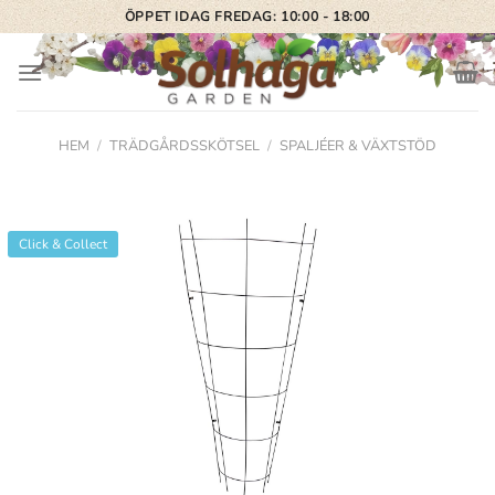
Skip
ÖPPET IDAG FREDAG: 10:00 - 18:00
to
content
HEM
/
TRÄDGÅRDSSKÖTSEL
/
SPALJÉER & VÄXTSTÖD
Click & Collect