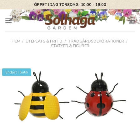
Skip
ÖPPET IDAG TORSDAG: 10:00 - 18:00
to
content
HEM
/
UTEPLATS & FRITID
/
TRÄDGÅRDSDEKORATIONER
/
STATYER & FIGURER
Endast i butik