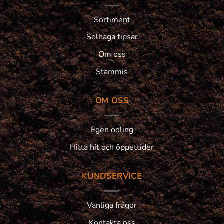
Sortiment
Solhaga tipsar
Om oss
Stammis
OM OSS
Egen odling
Hitta hit och öppettider
KUNDSERVICE
Vanliga frågor
Kontakta oss