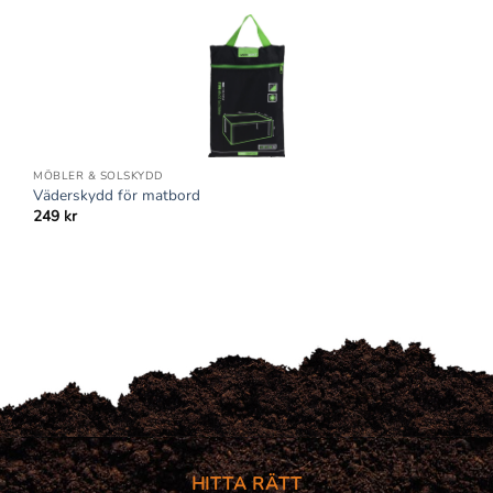
MÖBLER & SOLSKYDD
Väderskydd för matbord
249
kr
HITTA RÄTT