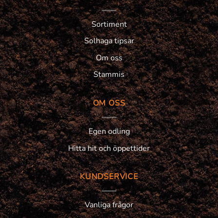
Sortiment
Solhaga tipsar
Om oss
Stammis
OM OSS
Egen odling
Hitta hit och öppettider
KUNDSERVICE
Vanliga frågor