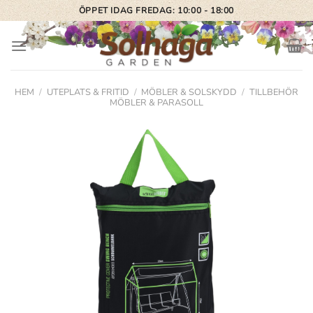
Skip
ÖPPET IDAG FREDAG: 10:00 - 18:00
to
content
HEM
/
UTEPLATS & FRITID
/
MÖBLER & SOLSKYDD
/
TILLBEHÖR
MÖBLER & PARASOLL