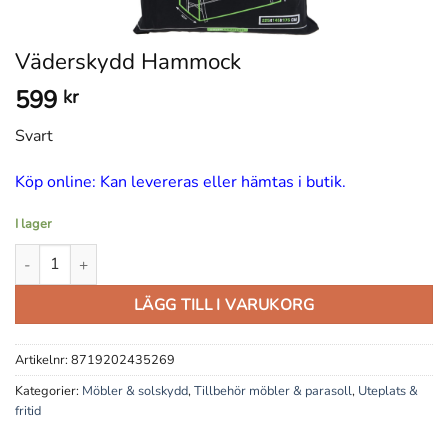
Väderskydd Hammock
599
kr
Svart
Köp online: Kan levereras eller hämtas i butik.
I lager
Väderskydd Hammock mängd
LÄGG TILL I VARUKORG
Artikelnr:
8719202435269
Kategorier:
Möbler & solskydd
,
Tillbehör möbler & parasoll
,
Uteplats &
fritid