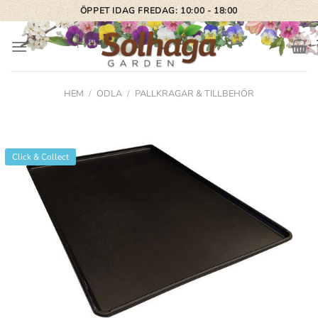
Skip
ÖPPET IDAG FREDAG: 10:00 - 18:00
to
content
HEM
/
ODLA
/
PALLKRAGAR & TILLBEHÖR
Click & Collect