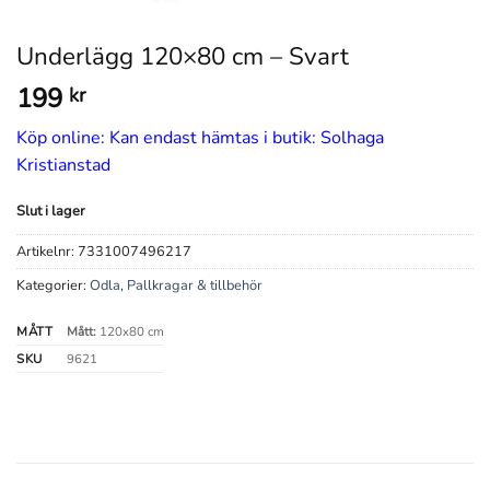
Underlägg 120×80 cm – Svart
199
kr
Köp online: Kan endast hämtas i butik: Solhaga
Kristianstad
Slut i lager
Artikelnr:
7331007496217
Kategorier:
Odla
,
Pallkragar & tillbehör
MÅTT
Mått:
120x80 cm
SKU
9621