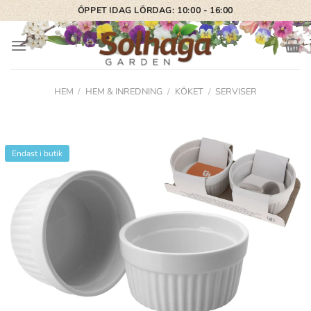
Skip
ÖPPET IDAG LÖRDAG: 10:00 - 16:00
to
content
HEM
/
HEM & INREDNING
/
KÖKET
/
SERVISER
Endast i butik