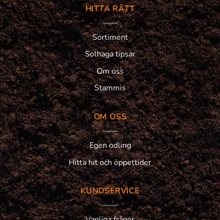
HITTA RÄTT
Sortiment
Solhaga tipsar
Om oss
Stammis
OM OSS
Egen odling
Hitta hit och öppettider
KUNDSERVICE
Vanliga frågor