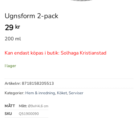
Ugnsform 2-pack
29
kr
200 ml
Kan endast köpas i butik: Solhaga Kristianstad
I lager
Artikelnr:
8718158205513
Kategorier:
Hem & inredning
,
Köket
,
Serviser
MÅTT
Mått:
Ø9xH4,6 cm
SKU
Q51900090