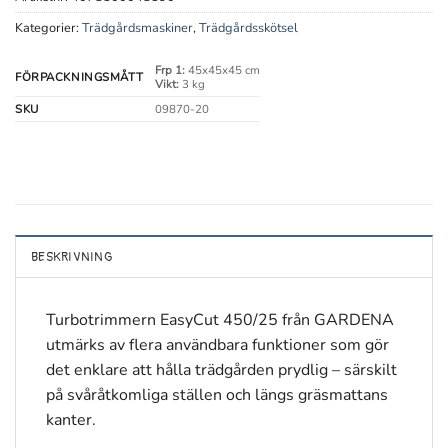
Kategorier:
Trädgårdsmaskiner
,
Trädgårdsskötsel
Frp 1:
45x45x45 cm
FÖRPACKNINGSMÅTT
Vikt:
3 kg
SKU
09870-20
BESKRIVNING
Turbotrimmern EasyCut 450/25 från GARDENA
utmärks av flera användbara funktioner som gör
det enklare att hålla trädgården prydlig – särskilt
på svåråtkomliga ställen och längs gräsmattans
kanter.