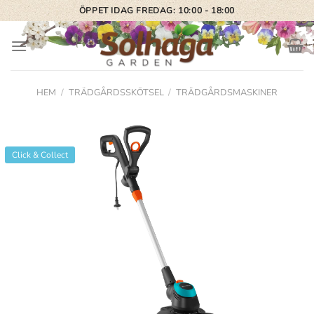
Skip
ÖPPET IDAG FREDAG: 10:00 - 18:00
to
content
HEM
/
TRÄDGÅRDSSKÖTSEL
/
TRÄDGÅRDSMASKINER
Click & Collect