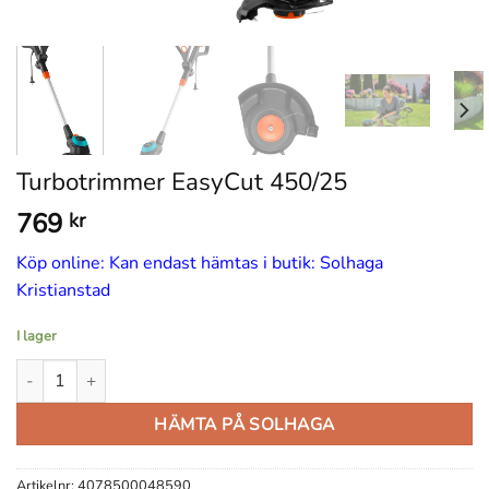
Turbotrimmer EasyCut 450/25
769
kr
Köp online: Kan endast hämtas i butik: Solhaga
Kristianstad
I lager
Turbotrimmer EasyCut 450/25 mängd
HÄMTA PÅ SOLHAGA
Artikelnr:
4078500048590