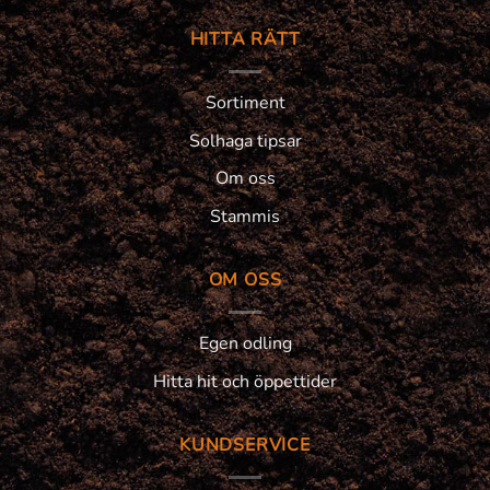
HITTA RÄTT
Sortiment
Solhaga tipsar
Om oss
Stammis
OM OSS
Egen odling
Hitta hit och öppettider
KUNDSERVICE