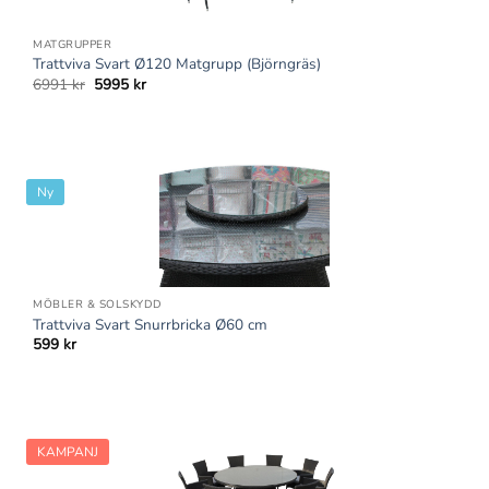
MATGRUPPER
Trattviva Svart Ø120 Matgrupp (Björngräs)
Det
Det
6991
kr
5995
kr
ursprungliga
nuvarande
priset
priset
var:
är:
6991 kr.
5995 kr.
Ny
MÖBLER & SOLSKYDD
Trattviva Svart Snurrbricka Ø60 cm
599
kr
KAMPANJ