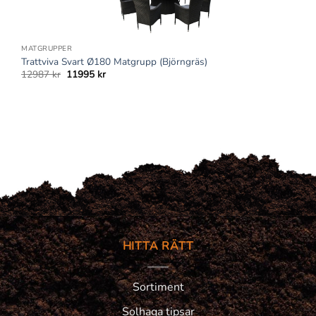
MATGRUPPER
Trattviva Svart Ø180 Matgrupp (Björngräs)
Det
Det
12987
kr
11995
kr
ursprungliga
nuvarande
priset
priset
var:
är:
12987 kr.
11995 kr.
HITTA RÄTT
Sortiment
Solhaga tipsar