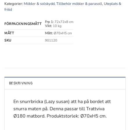
Kategorier:
Möbler & solskydd
,
Tillbehör möbler & parasoll
,
Uteplats &
fritid
Frp 1:
72x72x8 cm
FÖRPACKNINGSMÅTT
Vikt:
10 kg
MÅTT
Mått:
Ø70xH5 cm
SKU
901120
BESKRIVNING
En snurrbricka (Lazy susan) att ha på bordet att
snurra maten på. Denna passar till Trattviva
Ø180 matbord. Produktstorlek: Ø70xH5 cm.