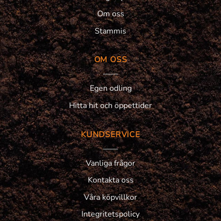
Om oss
Stammis
OM OSS
Egen odling
Hitta hit och öppettider
KUNDSERVICE
Vanliga frågor
Kontakta oss
Våra köpvillkor
Integritetspolicy