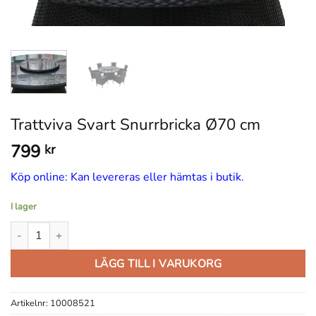
Trattviva Svart Snurrbricka Ø70 cm
799
kr
Köp online: Kan levereras eller hämtas i butik.
I lager
Trattviva Svart Snurrbricka Ø70 cm mängd
LÄGG TILL I VARUKORG
Artikelnr:
10008521