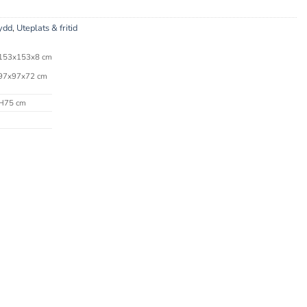
ydd
,
Uteplats & fritid
 153x153x8 cm
 97x97x72 cm
H75 cm