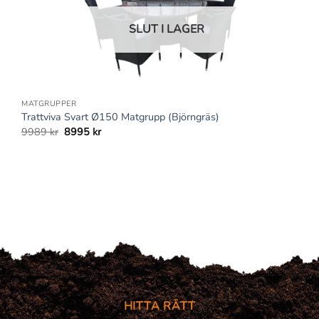
SLUT I LAGER
+
MATGRUPPER
Trattviva Svart Ø150 Matgrupp (Björngräs)
Det
Det
9989
kr
8995
kr
ursprungliga
nuvarande
priset
priset
var:
är:
9989 kr.
8995 kr.
HITTA RÄTT