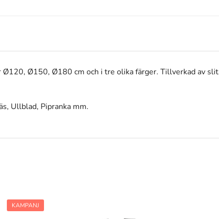
r Ø120, Ø150, Ø180 cm och i tre olika färger. Tillverkad av sl
gräs, Ullblad, Pipranka mm.
KAMPANJ