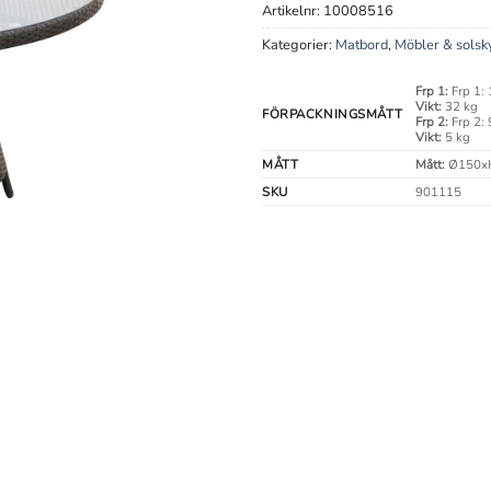
Artikelnr:
10008516
Kategorier:
Matbord
,
Möbler & solsk
Frp 1:
Frp 1:
Vikt:
32 kg
FÖRPACKNINGSMÅTT
Frp 2:
Frp 2:
Vikt:
5 kg
MÅTT
Mått:
Ø150x
SKU
901115