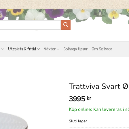
l
Uteplats & fritid
Växter
Solhaga tipsar
Om Solhaga
Trattviva Svart
3995
kr
Köp online: Kan levereras i s
Slut i lager