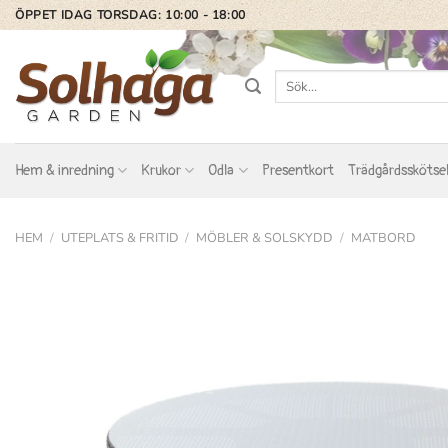
Skip
ÖPPET IDAG TORSDAG: 10:00 - 18:00
to
content
Sök
efter:
Hem & inredning
Krukor
Odla
Presentkort
Trädgårdsskötse
HEM
/
UTEPLATS & FRITID
/
MÖBLER & SOLSKYDD
/
MATBORD