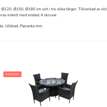
r Ø120, Ø150, Ø180 cm och i tre olika färger. Tillverkad av sl
ras enkelt med endast 4 skruvar.
gräs, Ullblad, Pipranka mm.
KAMPANJ