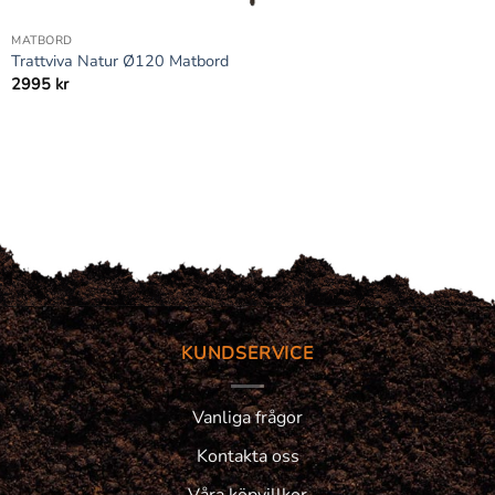
+
MATBORD
Trattviva Natur Ø120 Matbord
2995
kr
KUNDSERVICE
Vanliga frågor
Kontakta oss
Våra köpvillkor