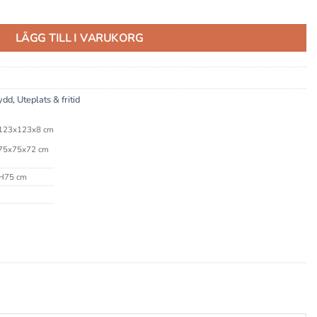
mängd
LÄGG TILL I VARUKORG
ydd
,
Uteplats & fritid
 123x123x8 cm
 75x75x72 cm
H75 cm