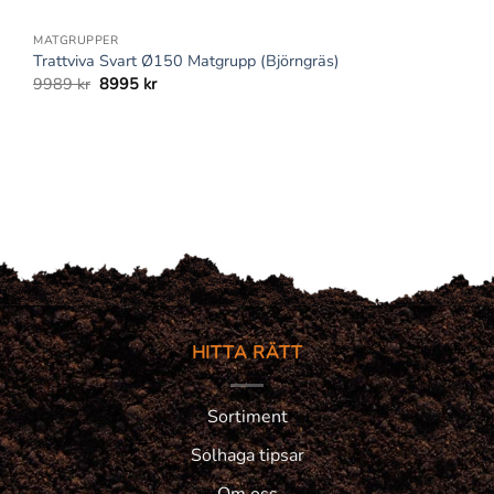
+
MATGRUPPER
Trattviva Svart Ø150 Matgrupp (Björngräs)
Det
Det
9989
kr
8995
kr
ursprungliga
nuvarande
priset
priset
var:
är:
9989 kr.
8995 kr.
HITTA RÄTT
Sortiment
Solhaga tipsar
Om oss