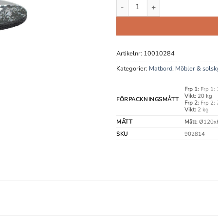
Trattviva Svart Ø120 Matbord 
Artikelnr:
10010284
Kategorier:
Matbord
,
Möbler & solsk
Frp 1:
Frp 1:
Vikt:
20 kg
FÖRPACKNINGSMÅTT
Frp 2:
Frp 2:
Vikt:
2 kg
MÅTT
Mått:
Ø120x
SKU
902814