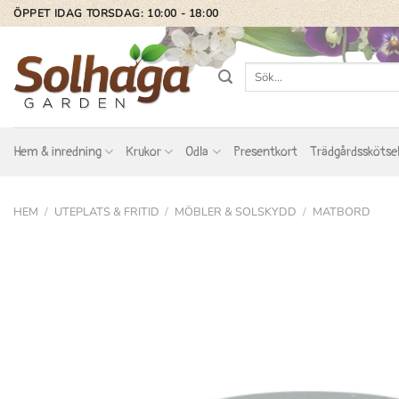
Skip
ÖPPET IDAG TORSDAG: 10:00 - 18:00
to
content
Sök
efter:
Hem & inredning
Krukor
Odla
Presentkort
Trädgårdsskötse
HEM
/
UTEPLATS & FRITID
/
MÖBLER & SOLSKYDD
/
MATBORD