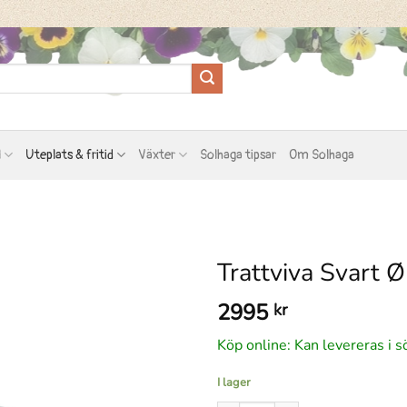
l
Uteplats & fritid
Växter
Solhaga tipsar
Om Solhaga
Trattviva Svart
2995
kr
Köp online: Kan levereras i s
I lager